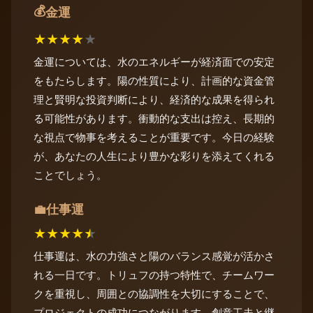
💰
金運
★
★
★
★
★
金運については、水のエネルギーが経済面での安定
をもたらします。陽の性質により、計画的な資金管
理と賢明な投資判断により、経済的な成果を得られ
る可能性があります。衝動的な支出は控え、長期的
な視点で物事を考えることが重要です。今日の経験
が、あなたの人生により豊かな彩りを添えてくれる
ことでしょう。
仕事運
💼
★
★
★
★
★
仕事運は、水の力強さと陽のバランス感覚が活かさ
れる一日です。トリュフの持つ特性で、チームワー
クを重視し、周囲との協調性を大切にすることで、
プロジェクトの成功につながります。創意工夫と継