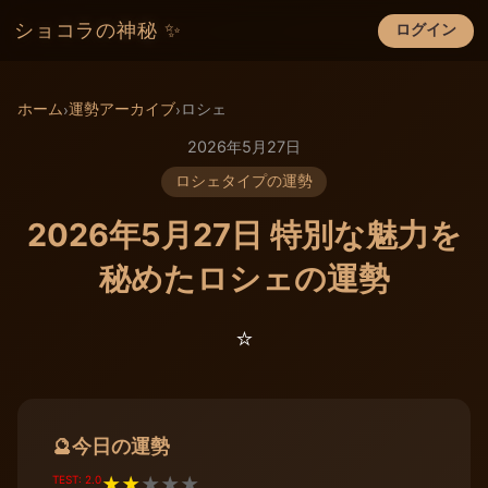
ショコラの神秘 ✨
ログイン
×
ホーム
運勢アーカイブ
ロシェ
›
›
2026年5月27日
ロシェタイプの運勢
2026年5月27日 特別な魅力を
秘めたロシェの運勢
⭐️
今日の運勢
🔮
TEST: 2.0
★
★
★
★
★