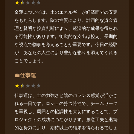
★
★
★
★
★
金運については、土のエネルギーが経済面での安定
をもたらします。陰の性質により、計画的な資金管
理と賢明な投資判断により、経済的な成果を得られ
る可能性があります。衝動的な支出は控え、長期的
な視点で物事を考えることが重要です。今日の経験
が、あなたの人生により豊かな彩りを添えてくれる
ことでしょう。
仕事運
💼
★
★
★
★
★
仕事運は、土の力強さと陰のバランス感覚が活かさ
れる一日です。ロシェの持つ特性で、チームワーク
を重視し、周囲との協調性を大切にすることで、プ
ロジェクトの成功につながります。創意工夫と継続
的な努力により、期待以上の結果を得られるでしょ