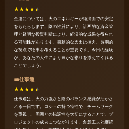
★
★
★
★
★
金運については、火のエネルギーが経済面での安定
をもたらします。陰の性質により、計画的な資金管
理と賢明な投資判断により、経済的な成果を得られ
る可能性があります。衝動的な支出は控え、長期的
な視点で物事を考えることが重要です。今日の経験
が、あなたの人生により豊かな彩りを添えてくれる
ことでしょう。
仕事運
💼
★
★
★
★
★
仕事運は、火の力強さと陰のバランス感覚が活かさ
れる一日です。ロシェの持つ特性で、チームワーク
を重視し、周囲との協調性を大切にすることで、プ
ロジェクトの成功につながります。創意工夫と継続