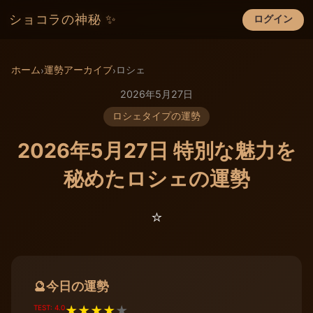
ショコラの神秘 ✨
ログイン
×
ホーム
運勢アーカイブ
ロシェ
›
›
2026年5月27日
ロシェタイプの運勢
2026年5月27日 特別な魅力を
秘めたロシェの運勢
⭐️
今日の運勢
🔮
TEST: 4.0
★
★
★
★
★