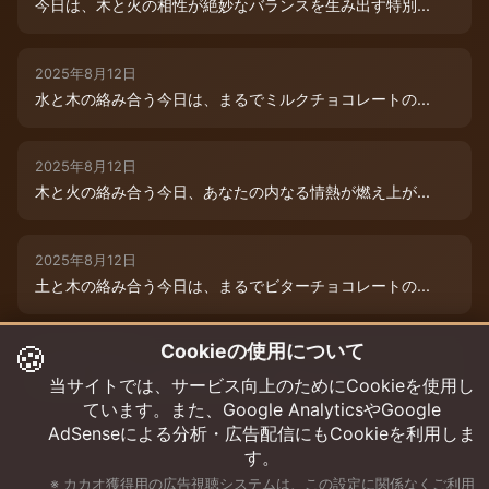
今日は、木と火の相性が絶妙なバランスを生み出す特別...
2025年8月12日
水と木の絡み合う今日は、まるでミルクチョコレートの...
2025年8月12日
木と火の絡み合う今日、あなたの内なる情熱が燃え上が...
2025年8月12日
土と木の絡み合う今日は、まるでビターチョコレートの...
🍪
Cookieの使用について
2025年8月12日
今日は、水と木の微妙な絡み合いが運命を彩ります。チ...
当サイトでは、サービス向上のためにCookieを使用し
ています。また、Google AnalyticsやGoogle
AdSenseによる分析・広告配信にもCookieを利用しま
す。
※ カカオ獲得用の広告視聴システムは、この設定に関係なくご利用