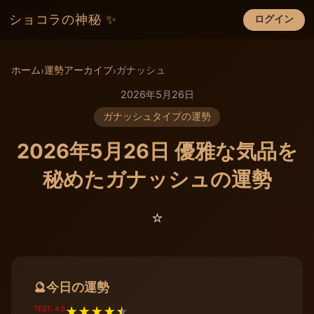
ショコラの神秘 ✨
ログイン
×
ホーム
運勢アーカイブ
ガナッシュ
›
›
2026年5月26日
ガナッシュタイプの運勢
2026年5月26日 優雅な気品を
秘めたガナッシュの運勢
⭐️
今日の運勢
🔮
TEST: 4.5
★
★
★
★
★