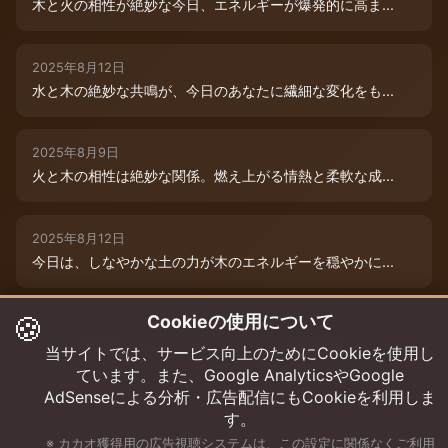
木と火の相性が絶妙な今日、エネルギーが爆発的に高ま...
2025年8月12日
水と木の絶妙な共鳴が、今日のあなたに繊細な変化をも...
2025年8月9日
火と木の相性は絶妙な関係。燃え上がる情熱と柔軟な成...
2025年8月12日
今日は、しなやかな土の力が木のエネルギーを穏やかに...
🍪
Cookieの使用について
2025年8月9日
水と木の絶妙な共演が、今日のあなたを特別な輝きで包...
当サイトでは、サービス向上のためにCookieを使用し
ています。また、Google AnalyticsやGoogle
AdSenseによる分析・広告配信にもCookieを利用しま
す。
※ カカオ獲得用の広告視聴システムは、この設定に関係なくご利用