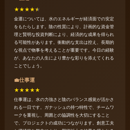
★
★
★
★
★
金運については、水のエネルギーが経済面での安定
をもたらします。陰の性質により、計画的な資金管
理と賢明な投資判断により、経済的な成果を得られ
る可能性があります。衝動的な支出は控え、長期的
な視点で物事を考えることが重要です。今日の経験
が、あなたの人生により豊かな彩りを添えてくれる
ことでしょう。
仕事運
💼
★
★
★
★
★
仕事運は、水の力強さと陰のバランス感覚が活かさ
れる一日です。ガナッシュの持つ特性で、チームワ
ークを重視し、周囲との協調性を大切にすること
で、プロジェクトの成功につながります。創意工夫