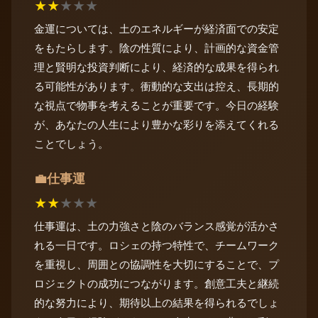
★
★
★
★
★
金運については、土のエネルギーが経済面での安定
をもたらします。陰の性質により、計画的な資金管
理と賢明な投資判断により、経済的な成果を得られ
る可能性があります。衝動的な支出は控え、長期的
な視点で物事を考えることが重要です。今日の経験
が、あなたの人生により豊かな彩りを添えてくれる
ことでしょう。
仕事運
💼
★
★
★
★
★
仕事運は、土の力強さと陰のバランス感覚が活かさ
れる一日です。ロシェの持つ特性で、チームワーク
を重視し、周囲との協調性を大切にすることで、プ
ロジェクトの成功につながります。創意工夫と継続
的な努力により、期待以上の結果を得られるでしょ