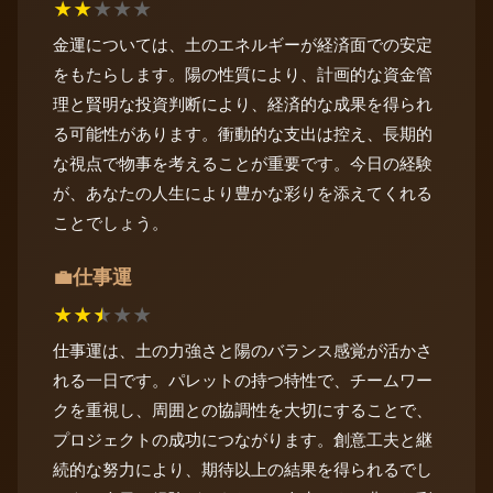
★
★
★
★
★
金運については、土のエネルギーが経済面での安定
をもたらします。陽の性質により、計画的な資金管
理と賢明な投資判断により、経済的な成果を得られ
る可能性があります。衝動的な支出は控え、長期的
な視点で物事を考えることが重要です。今日の経験
が、あなたの人生により豊かな彩りを添えてくれる
ことでしょう。
仕事運
💼
★
★
★
★
★
仕事運は、土の力強さと陽のバランス感覚が活かさ
れる一日です。パレットの持つ特性で、チームワー
クを重視し、周囲との協調性を大切にすることで、
プロジェクトの成功につながります。創意工夫と継
続的な努力により、期待以上の結果を得られるでし