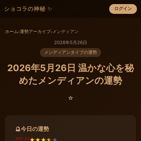
ショコラの神秘 ✨
ログイン
×
ホーム
運勢アーカイブ
メンディアン
›
›
2026年5月26日
メンディアンタイプの運勢
2026年5月26日 温かな心を秘
めたメンディアンの運勢
⭐️
今日の運勢
🔮
TEST: 3.5
★
★
★
★
★