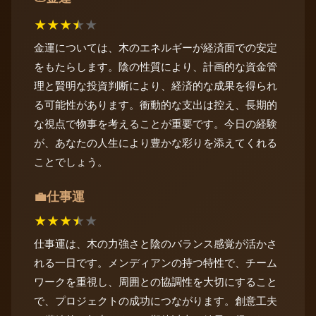
★
★
★
★
★
金運については、木のエネルギーが経済面での安定
をもたらします。陰の性質により、計画的な資金管
理と賢明な投資判断により、経済的な成果を得られ
る可能性があります。衝動的な支出は控え、長期的
な視点で物事を考えることが重要です。今日の経験
が、あなたの人生により豊かな彩りを添えてくれる
ことでしょう。
仕事運
💼
★
★
★
★
★
仕事運は、木の力強さと陰のバランス感覚が活かさ
れる一日です。メンディアンの持つ特性で、チーム
ワークを重視し、周囲との協調性を大切にすること
で、プロジェクトの成功につながります。創意工夫