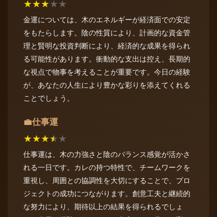
★
★
★
★
★
金運については、木のエネルギーが経済面での安定
をもたらします。陰の性質により、計画的な資金管
理と賢明な投資判断により、経済的な成果を得られ
る可能性があります。衝動的な支出は控え、長期的
な視点で物事を考えることが重要です。今日の経験
が、あなたの人生により豊かな彩りを添えてくれる
ことでしょう。
仕事運
💼
★
★
★
★
★
仕事運は、木の力強さと陰のバランス感覚が活かさ
れる一日です。カレの持つ特性で、チームワークを
重視し、周囲との協調性を大切にすることで、プロ
ジェクトの成功につながります。創意工夫と継続的
な努力により、期待以上の結果を得られるでしょ