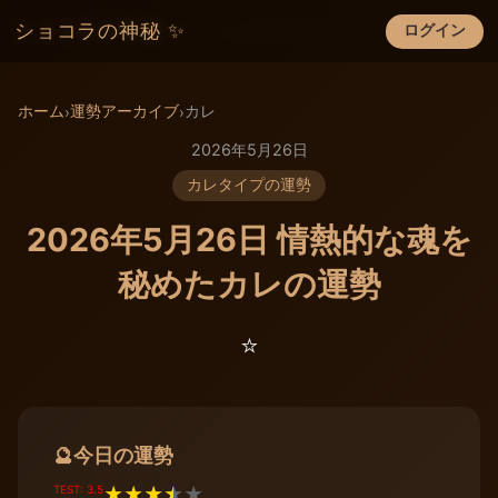
ショコラの神秘 ✨
ログイン
×
ホーム
運勢アーカイブ
カレ
›
›
2026年5月26日
カレタイプの運勢
2026年5月26日 情熱的な魂を
秘めたカレの運勢
⭐️
今日の運勢
🔮
TEST: 3.5
★
★
★
★
★