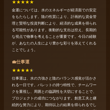
★
★
★
★
★
金運については、水のエネルギーが経済面での安定
をもたらします。陰の性質により、計画的な資金管
理と賢明な投資判断により、経済的な成果を得られ
る可能性があります。衝動的な支出は控え、長期的
な視点で物事を考えることが重要です。今日の経験
が、あなたの人生により豊かな彩りを添えてくれる
ことでしょう。
仕事運
💼
★
★
★
★
★
仕事運は、水の力強さと陰のバランス感覚が活かさ
れる一日です。パレットの持つ特性で、チームワー
クを重視し、周囲との協調性を大切にすることで、
プロジェクトの成功につながります。創意工夫と継
続的な努力により、期待以上の結果を得られるでし