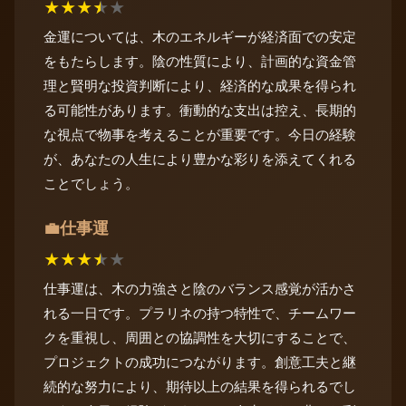
★
★
★
★
★
金運については、木のエネルギーが経済面での安定
をもたらします。陰の性質により、計画的な資金管
理と賢明な投資判断により、経済的な成果を得られ
る可能性があります。衝動的な支出は控え、長期的
な視点で物事を考えることが重要です。今日の経験
が、あなたの人生により豊かな彩りを添えてくれる
ことでしょう。
仕事運
💼
★
★
★
★
★
仕事運は、木の力強さと陰のバランス感覚が活かさ
れる一日です。プラリネの持つ特性で、チームワー
クを重視し、周囲との協調性を大切にすることで、
プロジェクトの成功につながります。創意工夫と継
続的な努力により、期待以上の結果を得られるでし