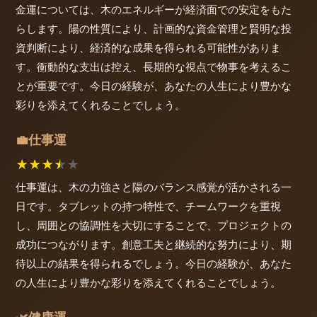
金運については、木のエネルギーが経済面での安定をもた
らします。陽の性質により、計画的な資金管理と賢明な投
資判断により、経済的な成果を得られる可能性がありま
す。衝動的な支出は控え、長期的な視点で物事を考えるこ
とが重要です。今日の経験が、あなたの人生により豊かな
彩りを添えてくれることでしょう。
仕事運
💼
★
★
★
★
★
仕事運は、木の力強さと陽のバランス感覚が活かされる一
日です。タブレットの持つ特性で、チームワークを重視
し、周囲との協調性を大切にすることで、プロジェクトの
成功につながります。創意工夫と継続的な努力により、期
待以上の結果を得られるでしょう。今日の経験が、あなた
の人生により豊かな彩りを添えてくれることでしょう。