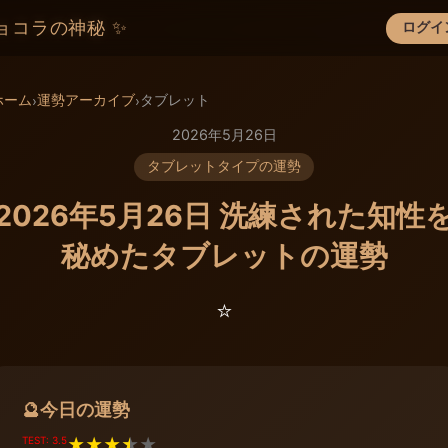
ョコラの神秘 ✨
ログイ
×
ホーム
運勢アーカイブ
タブレット
›
›
2026年5月26日
タブレットタイプの運勢
2026年5月26日 洗練された知性
秘めたタブレットの運勢
⭐️
今日の運勢
🔮
TEST: 3.5
★
★
★
★
★