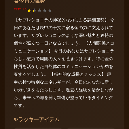
今日の運勢
🔮
TEST: 1.5
★
★
★
★
★
【サブレショコラの神秘的な力による詳細運勢】 今
日のあなたは庚申の干支に宿る金の力に支えられて
います。サブレショコラのような深い魅力と独特の
個性が際立つ一日となるでしょう。 【人間関係とコ
ミュニケーション】 今日のあなたはサブレショコラ
らしい魅力で周囲の人々を惹きつけます。特に金の
性質を活かした自然体のコミュニケーションが功を
奏するでしょう。 【精神的な成長とチャンス】 庚
申の持つ特別なエネルギーが、今日のあなたに新し
い気づきをもたらします。過去の経験を活かしなが
ら、未来への扉を開く準備が整っているタイミング
です。
✨
ラッキーアイテム