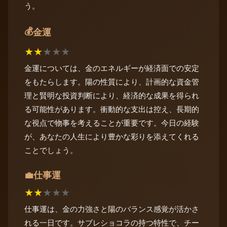
う。
💰
金運
★
★
★
★
★
金運については、金のエネルギーが経済面での安定
をもたらします。陽の性質により、計画的な資金管
理と賢明な投資判断により、経済的な成果を得られ
る可能性があります。衝動的な支出は控え、長期的
な視点で物事を考えることが重要です。今日の経験
が、あなたの人生により豊かな彩りを添えてくれる
ことでしょう。
仕事運
💼
★
★
★
★
★
仕事運は、金の力強さと陽のバランス感覚が活かさ
れる一日です。サブレショコラの持つ特性で、チー