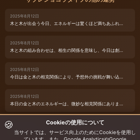
2025年8月12日
木と木が出会う今日、エネルギーは驚くほど満ちあふれ...
2025年8月12日
木と木の組み合わせは、相生の関係を意味し、今日は創...
2025年8月12日
今日は金と木の相克関係により、予想外の挑戦が舞い込...
2025年8月12日
本日の金と木のエネルギーは、微妙な相克関係にありま...
🍪
Cookieの使用について
2025年8月9日
木と木が寄り添う今日、あなたの創造性は最高潮に達し...
当サイトでは、サービス向上のためにCookieを使用し
ています。また、Google AnalyticsやGoogle