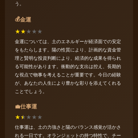
う。
💰
金運
★
★
★
★
★
金運については、土のエネルギーが経済面での安定
をもたらします。陽の性質により、計画的な資金管
理と賢明な投資判断により、経済的な成果を得られ
る可能性があります。衝動的な支出は控え、長期的
な視点で物事を考えることが重要です。今日の経験
が、あなたの人生により豊かな彩りを添えてくれる
ことでしょう。
仕事運
💼
★
★
★
★
★
仕事運は、土の力強さと陽のバランス感覚が活かさ
れる一日です。オランジェットの持つ特性で、チー