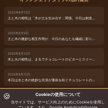
2025年8月12日
土と木の相性は「木が土を生み出す」関係。今日は創造...
2025年8月9日
土と木の微妙な相互作用が、今日のあなたを繊細に彩り...
2025年8月12日
木と火の相性は、まるでチョコレートのビターとスイー...
2025年8月12日
本日は水と木の絶妙な共演が運命を紡ぐチョコレートの...
🍪
Cookieの使用について
2025年8月12日
本日は、燃えるような情熱と成長のエネルギーが交差す...
当サイトでは、サービス向上のためにCookieを使用し
ています。また、Google AnalyticsやGoogle