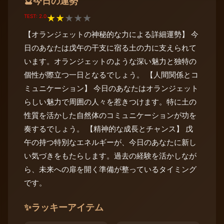
今日の運勢
🔮
TEST: 2.0
★
★
★
★
★
【オランジェットの神秘的な力による詳細運勢】 今
日のあなたは戊午の干支に宿る土の力に支えられて
います。オランジェットのような深い魅力と独特の
個性が際立つ一日となるでしょう。 【人間関係とコ
ミュニケーション】 今日のあなたはオランジェット
らしい魅力で周囲の人々を惹きつけます。特に土の
性質を活かした自然体のコミュニケーションが功を
奏するでしょう。 【精神的な成長とチャンス】 戊
午の持つ特別なエネルギーが、今日のあなたに新し
い気づきをもたらします。過去の経験を活かしなが
ら、未来への扉を開く準備が整っているタイミング
です。
✨
ラッキーアイテム