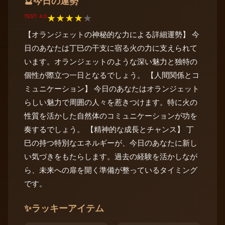
今日の運勢
🔮
TEST: 4.0
★
★
★
★
★
【オランジェットの神秘的な力による詳細運勢】 今
日のあなたは丁巳の干支に宿る火の力に支えられて
います。オランジェットのような深い魅力と独特の
個性が際立つ一日となるでしょう。 【人間関係とコ
ミュニケーション】 今日のあなたはオランジェット
らしい魅力で周囲の人々を惹きつけます。特に火の
性質を活かした自然体のコミュニケーションが功を
奏するでしょう。 【精神的な成長とチャンス】 丁
巳の持つ特別なエネルギーが、今日のあなたに新し
い気づきをもたらします。過去の経験を活かしなが
ら、未来への扉を開く準備が整っているタイミング
です。
✨
ラッキーアイテム