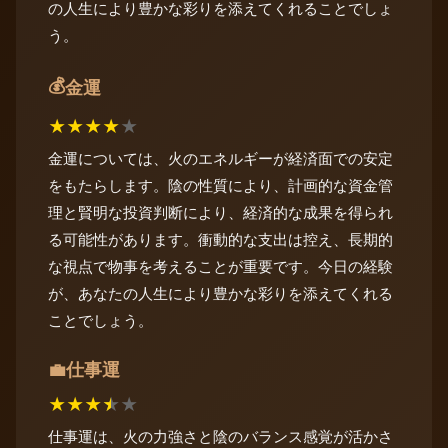
の人生により豊かな彩りを添えてくれることでしょ
う。
💰
金運
★
★
★
★
★
金運については、火のエネルギーが経済面での安定
をもたらします。陰の性質により、計画的な資金管
理と賢明な投資判断により、経済的な成果を得られ
る可能性があります。衝動的な支出は控え、長期的
な視点で物事を考えることが重要です。今日の経験
が、あなたの人生により豊かな彩りを添えてくれる
ことでしょう。
仕事運
💼
★
★
★
★
★
仕事運は、火の力強さと陰のバランス感覚が活かさ