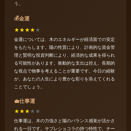
う。
💰
金運
★
★
★
★
★
金運については、木のエネルギーが経済面での安定
をもたらします。陽の性質により、計画的な資金管
理と賢明な投資判断により、経済的な成果を得られ
る可能性があります。衝動的な支出は控え、長期的
な視点で物事を考えることが重要です。今日の経験
が、あなたの人生により豊かな彩りを添えてくれる
ことでしょう。
仕事運
💼
★
★
★
★
★
仕事運は、木の力強さと陽のバランス感覚が活かさ
れる一日です。サブレショコラの持つ特性で、チー