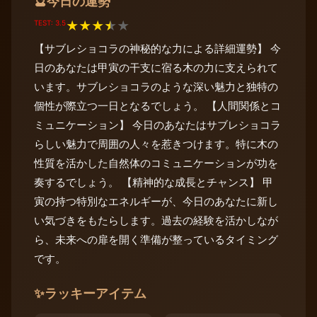
今日の運勢
🔮
TEST: 3.5
★
★
★
★
★
【サブレショコラの神秘的な力による詳細運勢】 今
日のあなたは甲寅の干支に宿る木の力に支えられて
います。サブレショコラのような深い魅力と独特の
個性が際立つ一日となるでしょう。 【人間関係とコ
ミュニケーション】 今日のあなたはサブレショコラ
らしい魅力で周囲の人々を惹きつけます。特に木の
性質を活かした自然体のコミュニケーションが功を
奏するでしょう。 【精神的な成長とチャンス】 甲
寅の持つ特別なエネルギーが、今日のあなたに新し
い気づきをもたらします。過去の経験を活かしなが
ら、未来への扉を開く準備が整っているタイミング
です。
✨
ラッキーアイテム