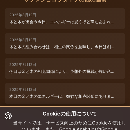
2025年8月12日
木と木が出会う今日、エネルギーは驚くほど満ちあふれ...
2025年8月12日
木と木の組み合わせは、相生の関係を意味し、今日は創...
2025年8月12日
今日は金と木の相克関係により、予想外の挑戦が舞い込...
2025年8月12日
本日の金と木のエネルギーは、微妙な相克関係にありま...
🍪
Cookieの使用について
2025年8月9日
木と木が寄り添う今日、あなたの創造性は最高潮に達し...
当サイトでは、サービス向上のためにCookieを使用し
ています。また、Google AnalyticsやGoogle