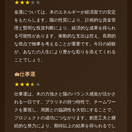
★
★
★
★
★
金運については、木のエネルギーが経済面での安定
をもたらします。陽の性質により、計画的な資金管
理と賢明な投資判断により、経済的な成果を得られ
る可能性があります。衝動的な支出は控え、長期的
な視点で物事を考えることが重要です。今日の経験
が、あなたの人生により豊かな彩りを添えてくれる
ことでしょう。
仕事運
💼
★
★
★
★
★
仕事運は、木の力強さと陽のバランス感覚が活かさ
れる一日です。プラリネの持つ特性で、チームワー
クを重視し、周囲との協調性を大切にすることで、
プロジェクトの成功につながります。創意工夫と継
続的な努力により、期待以上の結果を得られるでし