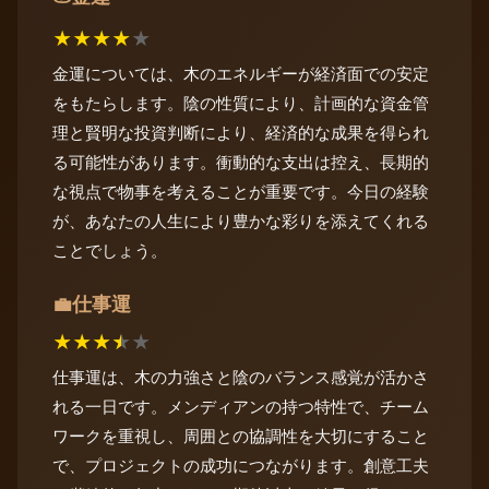
★
★
★
★
★
金運については、木のエネルギーが経済面での安定
をもたらします。陰の性質により、計画的な資金管
理と賢明な投資判断により、経済的な成果を得られ
る可能性があります。衝動的な支出は控え、長期的
な視点で物事を考えることが重要です。今日の経験
が、あなたの人生により豊かな彩りを添えてくれる
ことでしょう。
仕事運
💼
★
★
★
★
★
仕事運は、木の力強さと陰のバランス感覚が活かさ
れる一日です。メンディアンの持つ特性で、チーム
ワークを重視し、周囲との協調性を大切にすること
で、プロジェクトの成功につながります。創意工夫