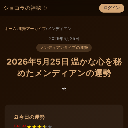
ショコラの神秘 ✨
ログイン
×
ホーム
運勢アーカイブ
メンディアン
›
›
2026年5月25日
メンディアンタイプの運勢
2026年5月25日 温かな心を秘
めたメンディアンの運勢
⭐️
今日の運勢
🔮
TEST: 3.5
★
★
★
★
★