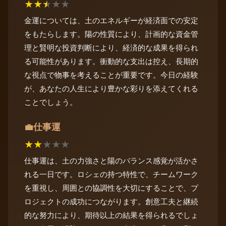
★
★
★
★
★
金運については、土のエネルギーが経済面での安定
をもたらします。陽の性質により、計画的な資金管
理と賢明な投資判断により、経済的な成果を得られ
る可能性があります。衝動的な支出は控え、長期的
な視点で物事を考えることが重要です。今日の経験
が、あなたの人生により豊かな彩りを添えてくれる
ことでしょう。
仕事運
💼
★
★
★
★
★
仕事運は、土の力強さと陽のバランス感覚が活かさ
れる一日です。ロシェの持つ特性で、チームワーク
を重視し、周囲との協調性を大切にすることで、プ
ロジェクトの成功につながります。創意工夫と継続
的な努力により、期待以上の結果を得られるでしょ