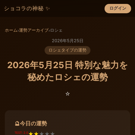
ショコラの神秘 ✨
ログイン
×
ホーム
運勢アーカイブ
ロシェ
›
›
2026年5月25日
ロシェタイプの運勢
2026年5月25日 特別な魅力を
秘めたロシェの運勢
⭐️
今日の運勢
🔮
TEST: 2.0
★
★
★
★
★