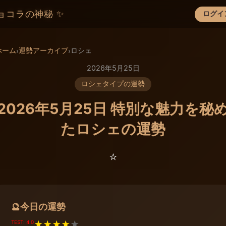
ョコラの神秘 ✨
ログイ
×
ホーム
運勢アーカイブ
ロシェ
›
›
2026年5月25日
ロシェタイプの運勢
2026年5月25日 特別な魅力を秘
たロシェの運勢
⭐️
今日の運勢
🔮
TEST: 4.0
★
★
★
★
★