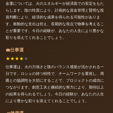
金運については、火のエネルギーが経済面での安定をもた
らします。陰の性質により、計画的な資金管理と賢明な投
資判断により、経済的な成果を得られる可能性がありま
す。衝動的な支出は控え、長期的な視点で物事を考えるこ
とが重要です。今日の経験が、あなたの人生により豊かな
彩りを添えてくれることでしょう。
仕事運
💼
★
★
★
★
★
仕事運は、火の力強さと陰のバランス感覚が活かされる一
日です。ロシェの持つ特性で、チームワークを重視し、周
囲との協調性を大切にすることで、プロジェクトの成功に
つながります。創意工夫と継続的な努力により、期待以上
の結果を得られるでしょう。今日の経験が、あなたの人生
により豊かな彩りを添えてくれることでしょう。