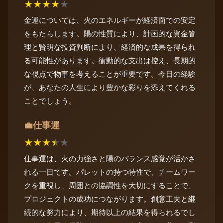
★
★
★
★
★
金運については、火のエネルギーが経済面での安定
をもたらします。陽の性質により、計画的な資金管
理と賢明な投資判断により、経済的な成果を得られ
る可能性があります。衝動的な支出は控え、長期的
な視点で物事を考えることが重要です。今日の経験
が、あなたの人生により豊かな彩りを添えてくれる
ことでしょう。
仕事運
💼
★
★
★
★
★
仕事運は、火の力強さと陽のバランス感覚が活かさ
れる一日です。パレットの持つ特性で、チームワー
クを重視し、周囲との協調性を大切にすることで、
プロジェクトの成功につながります。創意工夫と継
続的な努力により、期待以上の結果を得られるでし