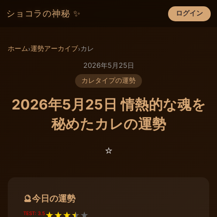
ショコラの神秘 ✨
ログイン
×
ホーム
運勢アーカイブ
カレ
›
›
2026年5月25日
カレタイプの運勢
2026年5月25日 情熱的な魂を
秘めたカレの運勢
⭐️
今日の運勢
🔮
TEST: 3.5
★
★
★
★
★