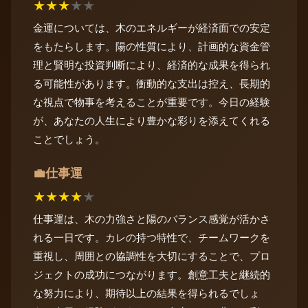
★
★
★
★
★
金運については、木のエネルギーが経済面での安定
をもたらします。陽の性質により、計画的な資金管
理と賢明な投資判断により、経済的な成果を得られ
る可能性があります。衝動的な支出は控え、長期的
な視点で物事を考えることが重要です。今日の経験
が、あなたの人生により豊かな彩りを添えてくれる
ことでしょう。
仕事運
💼
★
★
★
★
★
仕事運は、木の力強さと陽のバランス感覚が活かさ
れる一日です。カレの持つ特性で、チームワークを
重視し、周囲との協調性を大切にすることで、プロ
ジェクトの成功につながります。創意工夫と継続的
な努力により、期待以上の結果を得られるでしょ