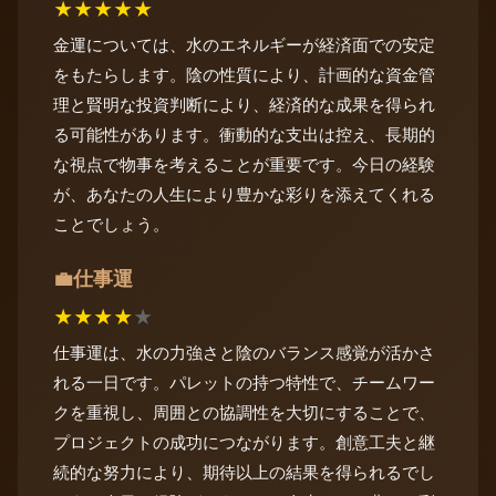
★
★
★
★
★
金運については、水のエネルギーが経済面での安定
をもたらします。陰の性質により、計画的な資金管
理と賢明な投資判断により、経済的な成果を得られ
る可能性があります。衝動的な支出は控え、長期的
な視点で物事を考えることが重要です。今日の経験
が、あなたの人生により豊かな彩りを添えてくれる
ことでしょう。
仕事運
💼
★
★
★
★
★
仕事運は、水の力強さと陰のバランス感覚が活かさ
れる一日です。パレットの持つ特性で、チームワー
クを重視し、周囲との協調性を大切にすることで、
プロジェクトの成功につながります。創意工夫と継
続的な努力により、期待以上の結果を得られるでし