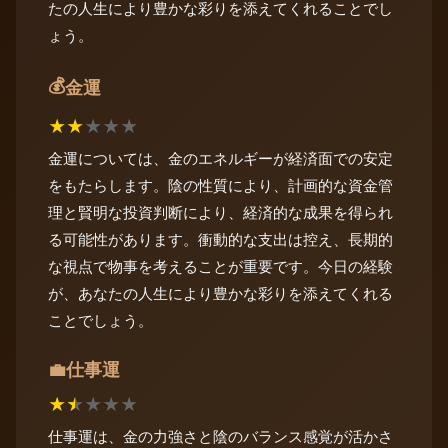
たの人生により豊かな彩りを添えてくれることでし
ょう。
💰
金運
★
★
★
★
★
金運については、金のエネルギーが経済面での安定
をもたらします。陰の性質により、計画的な資金管
理と賢明な投資判断により、経済的な成果を得られ
る可能性があります。衝動的な支出は控え、長期的
な視点で物事を考えることが重要です。今日の経験
が、あなたの人生により豊かな彩りを添えてくれる
ことでしょう。
仕事運
💼
★
★
★
★
★
仕事運は、金の力強さと陰のバランス感覚が活かさ