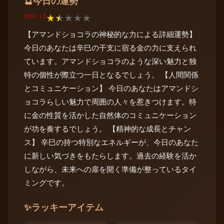
今日の運勢
🔮
TEST: 1.5
★
★
★
★
★
【アマンドショコラの神秘的な力による詳細運勢】
今日のあなたは辛巳の干支に宿る金の力に支えられ
ています。アマンドショコラのような深い魅力と独
特の個性が際立つ一日となるでしょう。 【人間関係
とコミュニケーション】 今日のあなたはアマンドシ
ョコラらしい魅力で周囲の人々を惹きつけます。特
に金の性質を活かした自然体のコミュニケーション
が功を奏するでしょう。 【精神的な成長とチャン
ス】 辛巳の持つ特別なエネルギーが、今日のあなた
に新しい気づきをもたらします。過去の経験を活か
しながら、未来への扉を開く準備が整っているタイ
ミングです。
✨
ラッキーアイテム