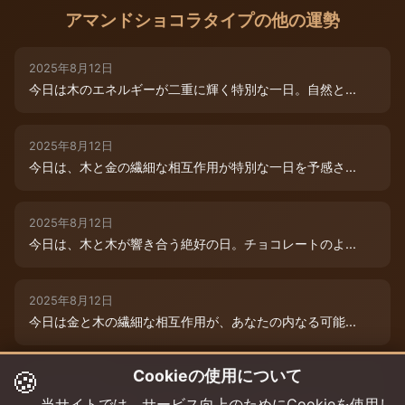
アマンドショコラタイプの他の運勢
2025年8月12日
今日は木のエネルギーが二重に輝く特別な一日。自然と...
2025年8月12日
今日は、木と金の繊細な相互作用が特別な一日を予感さ...
2025年8月12日
今日は、木と木が響き合う絶好の日。チョコレートのよ...
2025年8月12日
今日は金と木の繊細な相互作用が、あなたの内なる可能...
🍪
Cookieの使用について
2025年8月9日
今日は木と木が重なる特別な日。内なる創造性が高まり...
当サイトでは、サービス向上のためにCookieを使用し