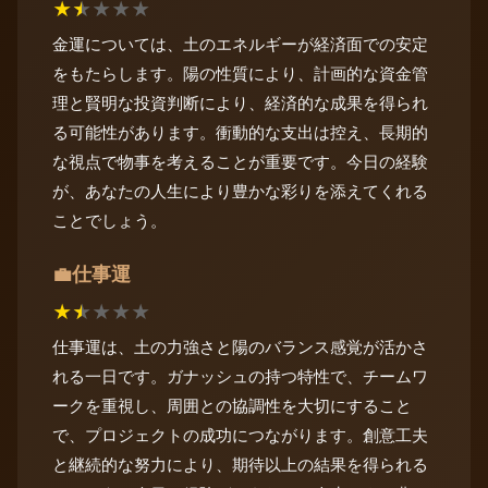
★
★
★
★
★
金運については、土のエネルギーが経済面での安定
をもたらします。陽の性質により、計画的な資金管
理と賢明な投資判断により、経済的な成果を得られ
る可能性があります。衝動的な支出は控え、長期的
な視点で物事を考えることが重要です。今日の経験
が、あなたの人生により豊かな彩りを添えてくれる
ことでしょう。
仕事運
💼
★
★
★
★
★
仕事運は、土の力強さと陽のバランス感覚が活かさ
れる一日です。ガナッシュの持つ特性で、チームワ
ークを重視し、周囲との協調性を大切にすること
で、プロジェクトの成功につながります。創意工夫
と継続的な努力により、期待以上の結果を得られる