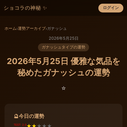
ショコラの神秘 ✨
ログイン
×
ホーム
運勢アーカイブ
ガナッシュ
›
›
2026年5月25日
ガナッシュタイプの運勢
2026年5月25日 優雅な気品を
秘めたガナッシュの運勢
⭐️
今日の運勢
🔮
TEST: 2.0
★
★
★
★
★