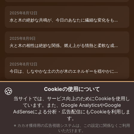
2025年8月12日
水と木の絶妙な共鳴が、今日のあなたに繊細な変化をも...
2025年8月9日
火と木の相性は絶妙な関係。燃え上がる情熱と柔軟な成...
2025年8月12日
今日は、しなやかな土の力が木のエネルギーを穏やかに...
🍪
Cookieの使用について
2025年8月9日
水と木の絶妙な共演が、今日のあなたを特別な輝きで包...
当サイトでは、サービス向上のためにCookieを使用し
ています。また、Google AnalyticsやGoogle
AdSenseによる分析・広告配信にもCookieを利用しま
す。
※ カカオ獲得用の広告視聴システムは、この設定に関係なくご利用
いただけます。