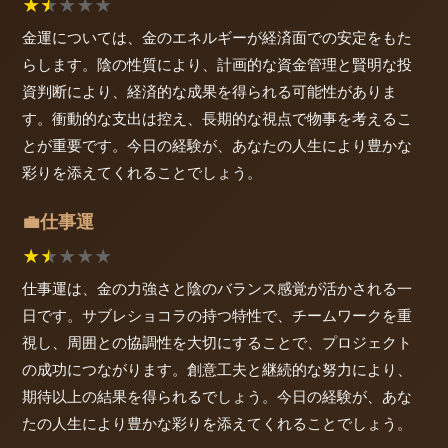
★
★
★
★
★
金運については、金のエネルギーが経済面での安定をもた
らします。陰の性質により、計画的な資金管理と賢明な投
資判断により、経済的な成果を得られる可能性がありま
す。衝動的な支出は控え、長期的な視点で物事を考えるこ
とが重要です。今日の経験が、あなたの人生により豊かな
彩りを添えてくれることでしょう。
仕事運
💼
★
★
★
★
★
仕事運は、金の力強さと陰のバランス感覚が活かされる一
日です。サブレショコラの持つ特性で、チームワークを重
視し、周囲との協調性を大切にすることで、プロジェクト
の成功につながります。創意工夫と継続的な努力により、
期待以上の結果を得られるでしょう。今日の経験が、あな
たの人生により豊かな彩りを添えてくれることでしょう。