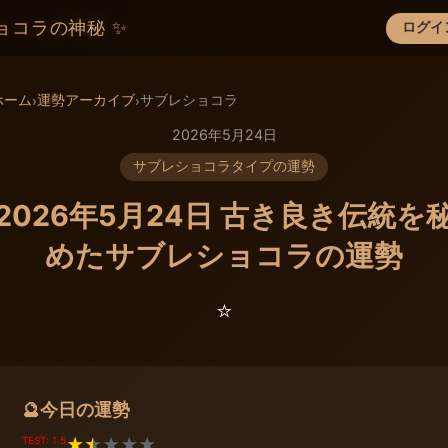
ョコラの神秘 ✨
ログイ
×
ホーム
運勢アーカイブ
サブレショコラ
›
›
2026年5月24日
サブレショコラタイプの運勢
2026年5月24日 古き良き伝統を
めたサブレショコラの運勢
⭐️
今日の運勢
🔮
TEST: 1.5
★
★
★
★
★