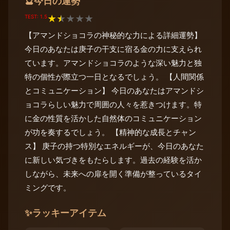
今日の運勢
🔮
TEST: 1.5
★
★
★
★
★
【アマンドショコラの神秘的な力による詳細運勢】
今日のあなたは庚子の干支に宿る金の力に支えられ
ています。アマンドショコラのような深い魅力と独
特の個性が際立つ一日となるでしょう。 【人間関係
とコミュニケーション】 今日のあなたはアマンドシ
ョコラらしい魅力で周囲の人々を惹きつけます。特
に金の性質を活かした自然体のコミュニケーション
が功を奏するでしょう。 【精神的な成長とチャン
ス】 庚子の持つ特別なエネルギーが、今日のあなた
に新しい気づきをもたらします。過去の経験を活か
しながら、未来への扉を開く準備が整っているタイ
ミングです。
✨
ラッキーアイテム