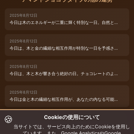
2025年8月12日
今日は木のエネルギーが二重に輝く特別な一日。自然と...
2025年8月12日
今日は、木と金の繊細な相互作用が特別な一日を予感さ...
2025年8月12日
今日は、木と木が響き合う絶好の日。チョコレートのよ...
2025年8月12日
今日は金と木の繊細な相互作用が、あなたの内なる可能...
🍪
Cookieの使用について
2025年8月9日
今日は木と木が重なる特別な日。内なる創造性が高まり...
当サイトでは、サービス向上のためにCookieを使用し
ています。また、Google AnalyticsやGoogle