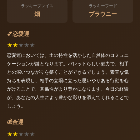
ラッキープレイス
ラッキーフード
畑
ブラウニー
恋愛運
💕
★
★
★
★
★
恋愛運においては、土の特性を活かした自然体のコミュニ
ケーションが鍵となります。パレットらしい魅力で、相手
との深いつながりを築くことができるでしょう。素直な気
持ちを表現し、相手の立場に立った思いやりある行動を心
がけることで、関係性がより豊かになります。今日の経験
が、あなたの人生により豊かな彩りを添えてくれることで
しょう。
💰
金運
★
★
★
★
★