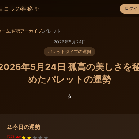
ョコラの神秘 ✨
ログイ
×
ホーム
運勢アーカイブ
パレット
›
›
2026年5月24日
パレットタイプの運勢
2026年5月24日 孤高の美しさを
めたパレットの運勢
⭐️
今日の運勢
🔮
TEST: 2.0
★
★
★
★
★