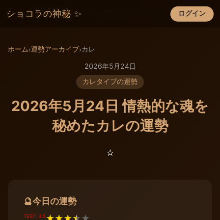
ショコラの神秘 ✨
ログイン
×
ホーム
運勢アーカイブ
カレ
›
›
2026年5月24日
カレタイプの運勢
2026年5月24日 情熱的な魂を
秘めたカレの運勢
⭐️
今日の運勢
🔮
TEST: 3.5
★
★
★
★
★