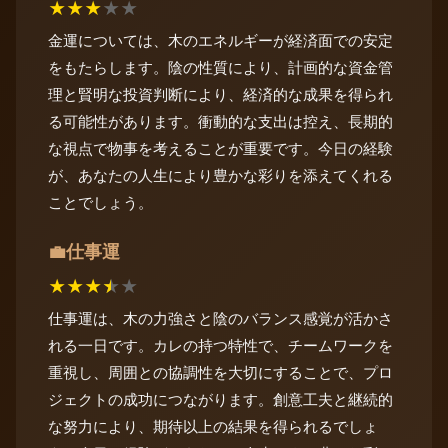
★
★
★
★
★
金運については、木のエネルギーが経済面での安定
をもたらします。陰の性質により、計画的な資金管
理と賢明な投資判断により、経済的な成果を得られ
る可能性があります。衝動的な支出は控え、長期的
な視点で物事を考えることが重要です。今日の経験
が、あなたの人生により豊かな彩りを添えてくれる
ことでしょう。
仕事運
💼
★
★
★
★
★
仕事運は、木の力強さと陰のバランス感覚が活かさ
れる一日です。カレの持つ特性で、チームワークを
重視し、周囲との協調性を大切にすることで、プロ
ジェクトの成功につながります。創意工夫と継続的
な努力により、期待以上の結果を得られるでしょ