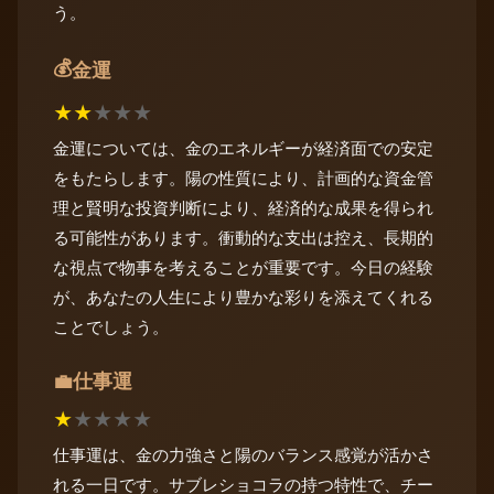
う。
💰
金運
★
★
★
★
★
金運については、金のエネルギーが経済面での安定
をもたらします。陽の性質により、計画的な資金管
理と賢明な投資判断により、経済的な成果を得られ
る可能性があります。衝動的な支出は控え、長期的
な視点で物事を考えることが重要です。今日の経験
が、あなたの人生により豊かな彩りを添えてくれる
ことでしょう。
仕事運
💼
★
★
★
★
★
仕事運は、金の力強さと陽のバランス感覚が活かさ
れる一日です。サブレショコラの持つ特性で、チー