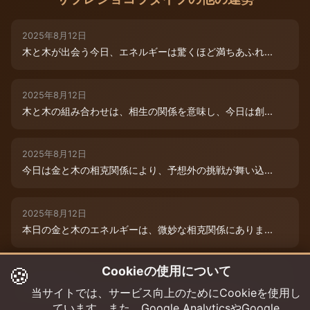
2025年8月12日
木と木が出会う今日、エネルギーは驚くほど満ちあふれ...
2025年8月12日
木と木の組み合わせは、相生の関係を意味し、今日は創...
2025年8月12日
今日は金と木の相克関係により、予想外の挑戦が舞い込...
2025年8月12日
本日の金と木のエネルギーは、微妙な相克関係にありま...
🍪
Cookieの使用について
2025年8月9日
木と木が寄り添う今日、あなたの創造性は最高潮に達し...
当サイトでは、サービス向上のためにCookieを使用し
ています。また、Google AnalyticsやGoogle