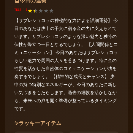
今日の運勢
🔮
TEST: 1.5
★
★
★
★
★
【サブレショコラの神秘的な力による詳細運勢】 今
日のあなたは庚申の干支に宿る金の力に支えられて
います。サブレショコラのような深い魅力と独特の
個性が際立つ一日となるでしょう。 【人間関係とコ
ミュニケーション】 今日のあなたはサブレショコラ
らしい魅力で周囲の人々を惹きつけます。特に金の
性質を活かした自然体のコミュニケーションが功を
奏するでしょう。 【精神的な成長とチャンス】 庚
申の持つ特別なエネルギーが、今日のあなたに新し
い気づきをもたらします。過去の経験を活かしなが
ら、未来への扉を開く準備が整っているタイミング
です。
✨
ラッキーアイテム