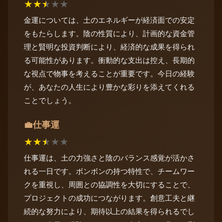
★
★
★
★
★
金運については、土のエネルギーが経済面での安定
をもたらします。陰の性質により、計画的な資金管
理と賢明な投資判断により、経済的な成果を得られ
る可能性があります。衝動的な支出は控え、長期的
な視点で物事を考えることが重要です。今日の経験
が、あなたの人生により豊かな彩りを添えてくれる
ことでしょう。
仕事運
💼
★
★
★
★
★
仕事運は、土の力強さと陰のバランス感覚が活かさ
れる一日です。ボンボンの持つ特性で、チームワー
クを重視し、周囲との協調性を大切にすることで、
プロジェクトの成功につながります。創意工夫と継
続的な努力により、期待以上の結果を得られるでし