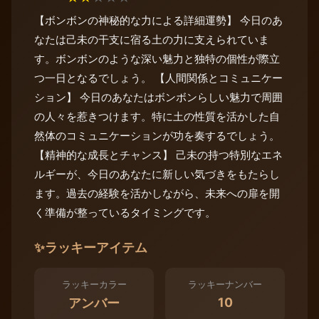
【ボンボンの神秘的な力による詳細運勢】 今日のあ
なたは己未の干支に宿る土の力に支えられていま
す。ボンボンのような深い魅力と独特の個性が際立
つ一日となるでしょう。 【人間関係とコミュニケー
ション】 今日のあなたはボンボンらしい魅力で周囲
の人々を惹きつけます。特に土の性質を活かした自
然体のコミュニケーションが功を奏するでしょう。
【精神的な成長とチャンス】 己未の持つ特別なエネ
ルギーが、今日のあなたに新しい気づきをもたらし
ます。過去の経験を活かしながら、未来への扉を開
く準備が整っているタイミングです。
✨
ラッキーアイテム
ラッキーカラー
ラッキーナンバー
10
アンバー