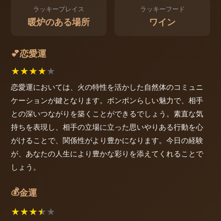
ラッキープレイス
ラッキーフード
暖炉のある場所
ワイン
恋愛運
💕
★
★
★
★
★
恋愛運においては、火の特性を活かした自然体のコミュニ
ケーションが鍵となります。ボンボンらしい魅力で、相手
との深いつながりを築くことができるでしょう。素直な気
持ちを表現し、相手の立場に立った思いやりある行動を心
がけることで、関係性がより豊かになります。今日の経験
が、あなたの人生により豊かな彩りを添えてくれることで
しょう。
💰
金運
★
★
★
★
★