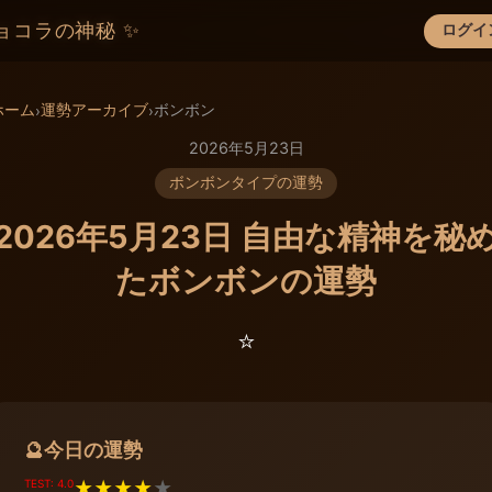
ョコラの神秘 ✨
ログイ
×
ホーム
運勢アーカイブ
ボンボン
›
›
2026年5月23日
ボンボンタイプの運勢
2026年5月23日 自由な精神を秘
たボンボンの運勢
⭐️
今日の運勢
🔮
TEST: 4.0
★
★
★
★
★