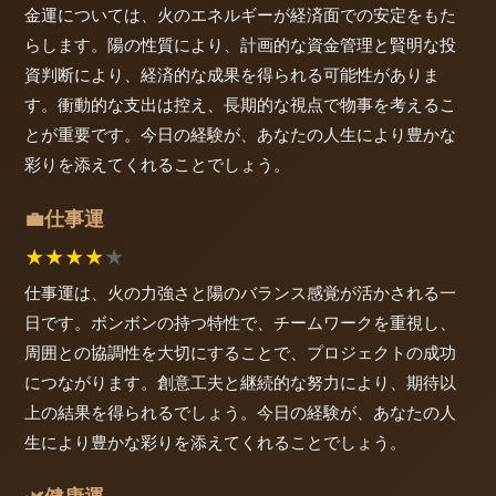
金運については、火のエネルギーが経済面での安定をもた
らします。陽の性質により、計画的な資金管理と賢明な投
資判断により、経済的な成果を得られる可能性がありま
す。衝動的な支出は控え、長期的な視点で物事を考えるこ
とが重要です。今日の経験が、あなたの人生により豊かな
彩りを添えてくれることでしょう。
仕事運
💼
★
★
★
★
★
仕事運は、火の力強さと陽のバランス感覚が活かされる一
日です。ボンボンの持つ特性で、チームワークを重視し、
周囲との協調性を大切にすることで、プロジェクトの成功
につながります。創意工夫と継続的な努力により、期待以
上の結果を得られるでしょう。今日の経験が、あなたの人
生により豊かな彩りを添えてくれることでしょう。