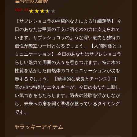
今日の運勢
🔮
TEST: 3.5
★
★
★
★
★
【サブレショコラの神秘的な力による詳細運勢】 今
日のあなたは甲寅の干支に宿る木の力に支えられて
います。サブレショコラのような深い魅力と独特の
個性が際立つ一日となるでしょう。 【人間関係とコ
ミュニケーション】 今日のあなたはサブレショコラ
らしい魅力で周囲の人々を惹きつけます。特に木の
性質を活かした自然体のコミュニケーションが功を
奏するでしょう。 【精神的な成長とチャンス】 甲
寅の持つ特別なエネルギーが、今日のあなたに新し
い気づきをもたらします。過去の経験を活かしなが
ら、未来への扉を開く準備が整っているタイミング
です。
✨
ラッキーアイテム