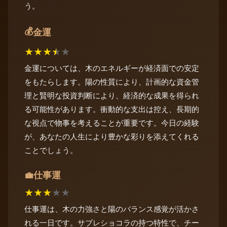
う。
💰
金運
★
★
★
★
★
金運については、木のエネルギーが経済面での安定
をもたらします。陽の性質により、計画的な資金管
理と賢明な投資判断により、経済的な成果を得られ
る可能性があります。衝動的な支出は控え、長期的
な視点で物事を考えることが重要です。今日の経験
が、あなたの人生により豊かな彩りを添えてくれる
ことでしょう。
仕事運
💼
★
★
★
★
★
仕事運は、木の力強さと陽のバランス感覚が活かさ
れる一日です。サブレショコラの持つ特性で、チー