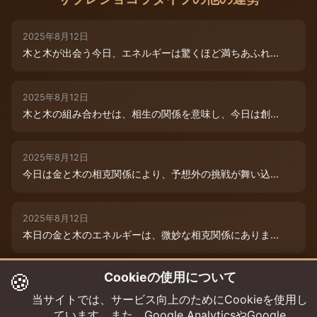
2025年8月12日
木と木が出会う今日、エネルギーは驚くほど満ちあふれ...
2025年8月12日
木と木の組み合わせは、相生の関係を意味し、今日は創...
2025年8月12日
今日は金と木の相克関係により、予想外の挑戦が舞い込...
2025年8月12日
本日の金と木のエネルギーは、微妙な相克関係にありま...
🍪
Cookieの使用について
2025年8月9日
木と木が寄り添う今日、あなたの創造性は最高潮に達し...
当サイトでは、サービス向上のためにCookieを使用し
ています。また、Google AnalyticsやGoogle