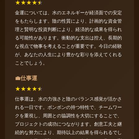
★
★
★
★
★
金運については、水のエネルギーが経済面での安定
をもたらします。陰の性質により、計画的な資金管
理と賢明な投資判断により、経済的な成果を得られ
る可能性があります。衝動的な支出は控え、長期的
な視点で物事を考えることが重要です。今日の経験
が、あなたの人生により豊かな彩りを添えてくれる
ことでしょう。
仕事運
💼
★
★
★
★
★
仕事運は、水の力強さと陰のバランス感覚が活かさ
れる一日です。ボンボンの持つ特性で、チームワー
クを重視し、周囲との協調性を大切にすることで、
プロジェクトの成功につながります。創意工夫と継
続的な努力により、期待以上の結果を得られるでし