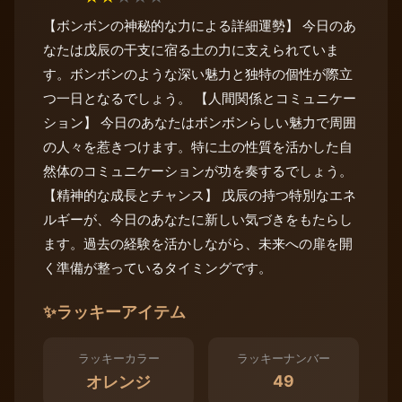
【ボンボンの神秘的な力による詳細運勢】 今日のあ
なたは戊辰の干支に宿る土の力に支えられていま
す。ボンボンのような深い魅力と独特の個性が際立
つ一日となるでしょう。 【人間関係とコミュニケー
ション】 今日のあなたはボンボンらしい魅力で周囲
の人々を惹きつけます。特に土の性質を活かした自
然体のコミュニケーションが功を奏するでしょう。
【精神的な成長とチャンス】 戊辰の持つ特別なエネ
ルギーが、今日のあなたに新しい気づきをもたらし
ます。過去の経験を活かしながら、未来への扉を開
く準備が整っているタイミングです。
✨
ラッキーアイテム
ラッキーカラー
ラッキーナンバー
49
オレンジ