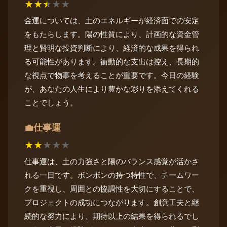
★
★
★
★
★
金運については、土のエネルギーが経済面での安定
をもたらします。陽の性質により、計画的な資金管
理と賢明な投資判断により、経済的な成果を得られ
る可能性があります。衝動的な支出は控え、長期的
な視点で物事を考えることが重要です。今日の経験
が、あなたの人生により豊かな彩りを添えてくれる
ことでしょう。
仕事運
💼
★
★
★
★
★
仕事運は、土の力強さと陽のバランス感覚が活かさ
れる一日です。ボンボンの持つ特性で、チームワー
クを重視し、周囲との協調性を大切にすることで、
プロジェクトの成功につながります。創意工夫と継
続的な努力により、期待以上の結果を得られるでし