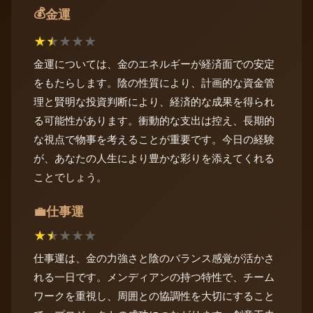
💰
金運
★
★
★
★
★
金運については、金のエネルギーが経済面での安定
をもたらします。陰の性質により、計画的な資金管
理と賢明な投資判断により、経済的な成果を得られ
る可能性があります。衝動的な支出は控え、長期的
な視点で物事を考えることが重要です。今日の経験
が、あなたの人生により豊かな彩りを添えてくれる
ことでしょう。
仕事運
💼
★
★
★
★
★
仕事運は、金の力強さと陰のバランス感覚が活かさ
れる一日です。メンディアンの持つ特性で、チーム
ワークを重視し、周囲との協調性を大切にすること