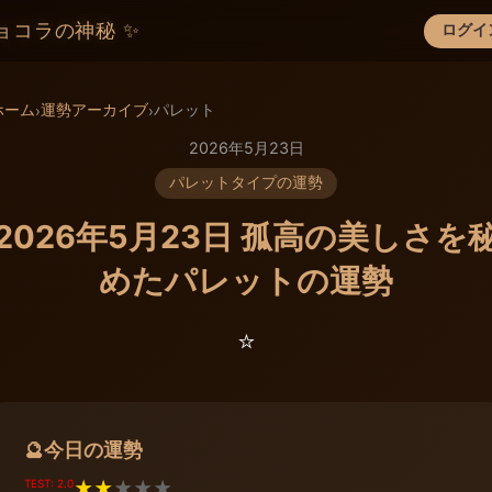
ョコラの神秘 ✨
ログイ
×
ホーム
運勢アーカイブ
パレット
›
›
2026年5月23日
パレットタイプの運勢
2026年5月23日 孤高の美しさを
めたパレットの運勢
⭐️
今日の運勢
🔮
TEST: 2.0
★
★
★
★
★