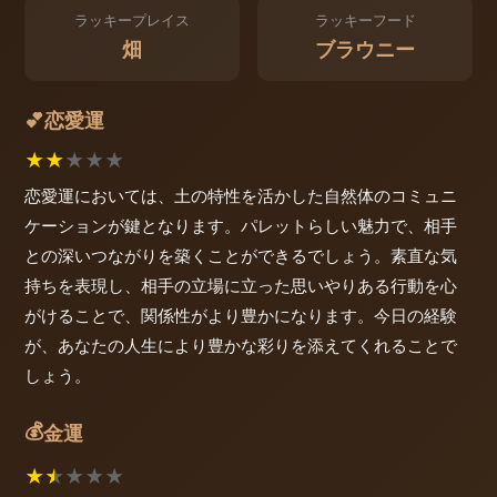
ラッキープレイス
ラッキーフード
畑
ブラウニー
恋愛運
💕
★
★
★
★
★
恋愛運においては、土の特性を活かした自然体のコミュニ
ケーションが鍵となります。パレットらしい魅力で、相手
との深いつながりを築くことができるでしょう。素直な気
持ちを表現し、相手の立場に立った思いやりある行動を心
がけることで、関係性がより豊かになります。今日の経験
が、あなたの人生により豊かな彩りを添えてくれることで
しょう。
💰
金運
★
★
★
★
★