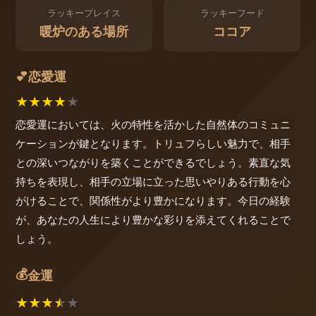
ラッキープレイス
ラッキーフード
暖炉のある場所
ココア
恋愛運
💕
★
★
★
★
★
恋愛運においては、火の特性を活かした自然体のコミュニ
ケーションが鍵となります。トリュフらしい魅力で、相手
との深いつながりを築くことができるでしょう。素直な気
持ちを表現し、相手の立場に立った思いやりある行動を心
がけることで、関係性がより豊かになります。今日の経験
が、あなたの人生により豊かな彩りを添えてくれることで
しょう。
💰
金運
★
★
★
★
★