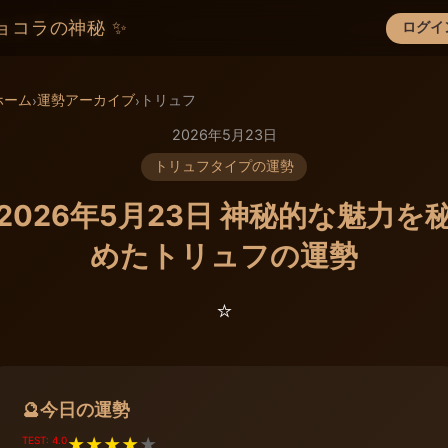
ョコラの神秘 ✨
ログイ
×
ホーム
運勢アーカイブ
トリュフ
›
›
2026年5月23日
トリュフタイプの運勢
2026年5月23日 神秘的な魅力を
めたトリュフの運勢
⭐️
今日の運勢
🔮
TEST: 4.0
★
★
★
★
★