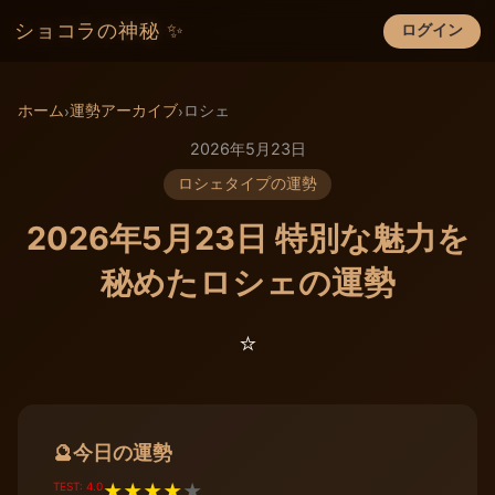
ショコラの神秘 ✨
ログイン
×
ホーム
運勢アーカイブ
ロシェ
›
›
2026年5月23日
ロシェタイプの運勢
2026年5月23日 特別な魅力を
秘めたロシェの運勢
⭐️
今日の運勢
🔮
TEST: 4.0
★
★
★
★
★