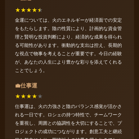
★
★
★
★
★
金運については、火のエネルギーが経済面での安定
をもたらします。陰の性質により、計画的な資金管
理と賢明な投資判断により、経済的な成果を得られ
る可能性があります。衝動的な支出は控え、長期的
な視点で物事を考えることが重要です。今日の経験
が、あなたの人生により豊かな彩りを添えてくれる
ことでしょう。
仕事運
💼
★
★
★
★
★
仕事運は、火の力強さと陰のバランス感覚が活かさ
れる一日です。ロシェの持つ特性で、チームワーク
を重視し、周囲との協調性を大切にすることで、プ
ロジェクトの成功につながります。創意工夫と継続