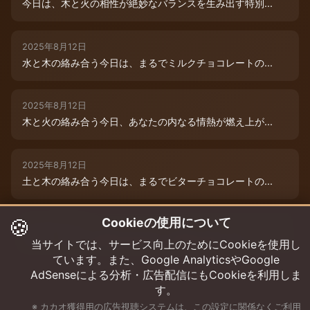
今日は、木と火の相性が絶妙なバランスを生み出す特別...
2025年8月12日
水と木の絡み合う今日は、まるでミルクチョコレートの...
2025年8月12日
木と火の絡み合う今日、あなたの内なる情熱が燃え上が...
2025年8月12日
土と木の絡み合う今日は、まるでビターチョコレートの...
🍪
Cookieの使用について
2025年8月12日
今日は、水と木の微妙な絡み合いが運命を彩ります。チ...
当サイトでは、サービス向上のためにCookieを使用し
ています。また、Google AnalyticsやGoogle
AdSenseによる分析・広告配信にもCookieを利用しま
す。
※ カカオ獲得用の広告視聴システムは、この設定に関係なくご利用