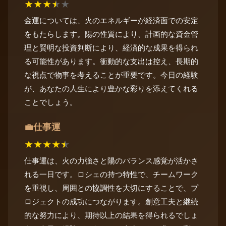
★
★
★
★
★
金運については、火のエネルギーが経済面での安定
をもたらします。陽の性質により、計画的な資金管
理と賢明な投資判断により、経済的な成果を得られ
る可能性があります。衝動的な支出は控え、長期的
な視点で物事を考えることが重要です。今日の経験
が、あなたの人生により豊かな彩りを添えてくれる
ことでしょう。
仕事運
💼
★
★
★
★
★
仕事運は、火の力強さと陽のバランス感覚が活かさ
れる一日です。ロシェの持つ特性で、チームワーク
を重視し、周囲との協調性を大切にすることで、プ
ロジェクトの成功につながります。創意工夫と継続
的な努力により、期待以上の結果を得られるでしょ