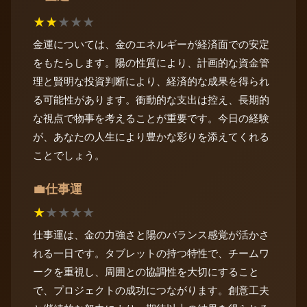
★
★
★
★
★
金運については、金のエネルギーが経済面での安定
をもたらします。陽の性質により、計画的な資金管
理と賢明な投資判断により、経済的な成果を得られ
る可能性があります。衝動的な支出は控え、長期的
な視点で物事を考えることが重要です。今日の経験
が、あなたの人生により豊かな彩りを添えてくれる
ことでしょう。
仕事運
💼
★
★
★
★
★
仕事運は、金の力強さと陽のバランス感覚が活かさ
れる一日です。タブレットの持つ特性で、チームワ
ークを重視し、周囲との協調性を大切にすること
で、プロジェクトの成功につながります。創意工夫