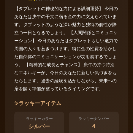
【タブレットの神秘的な力による詳細運勢】 今日の
あなたは庚午の干支に宿る金の力に支えられていま
す。タブレットのような深い魅力と独特の個性が際
立つ一日となるでしょう。 【人間関係とコミュニケ
ーション】 今日のあなたはタブレットらしい魅力で
周囲の人々を惹きつけます。特に金の性質を活かし
た自然体のコミュニケーションが功を奏するでしょ
う。 【精神的な成長とチャンス】 庚午の持つ特別
なエネルギーが、今日のあなたに新しい気づきをも
たらします。過去の経験を活かしながら、未来への
扉を開く準備が整っているタイミングです。
✨
ラッキーアイテム
ラッキーカラー
ラッキーナンバー
4
シルバー