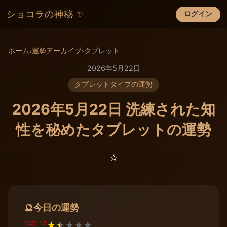
ショコラの神秘 ✨
ログイン
×
ホーム
運勢アーカイブ
タブレット
›
›
2026年5月22日
タブレットタイプの運勢
2026年5月22日 洗練された知
性を秘めたタブレットの運勢
⭐️
今日の運勢
🔮
TEST: 1.5
★
★
★
★
★