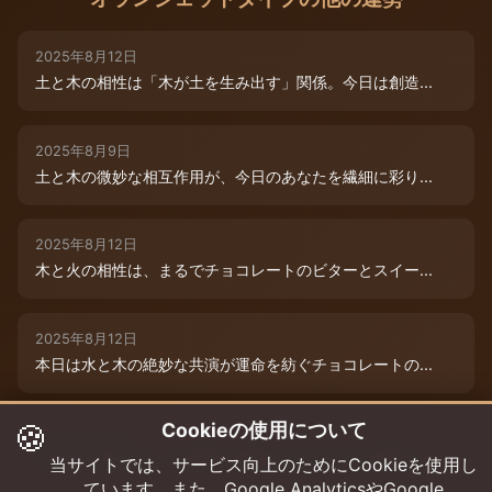
2025年8月12日
土と木の相性は「木が土を生み出す」関係。今日は創造...
2025年8月9日
土と木の微妙な相互作用が、今日のあなたを繊細に彩り...
2025年8月12日
木と火の相性は、まるでチョコレートのビターとスイー...
2025年8月12日
本日は水と木の絶妙な共演が運命を紡ぐチョコレートの...
🍪
Cookieの使用について
2025年8月12日
本日は、燃えるような情熱と成長のエネルギーが交差す...
当サイトでは、サービス向上のためにCookieを使用し
ています。また、Google AnalyticsやGoogle