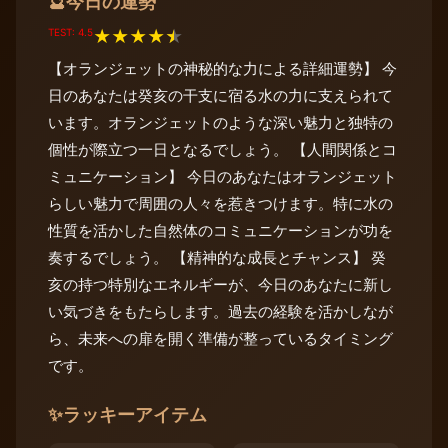
今日の運勢
🔮
TEST: 4.5
★
★
★
★
★
【オランジェットの神秘的な力による詳細運勢】 今
日のあなたは癸亥の干支に宿る水の力に支えられて
います。オランジェットのような深い魅力と独特の
個性が際立つ一日となるでしょう。 【人間関係とコ
ミュニケーション】 今日のあなたはオランジェット
らしい魅力で周囲の人々を惹きつけます。特に水の
性質を活かした自然体のコミュニケーションが功を
奏するでしょう。 【精神的な成長とチャンス】 癸
亥の持つ特別なエネルギーが、今日のあなたに新し
い気づきをもたらします。過去の経験を活かしなが
ら、未来への扉を開く準備が整っているタイミング
です。
✨
ラッキーアイテム