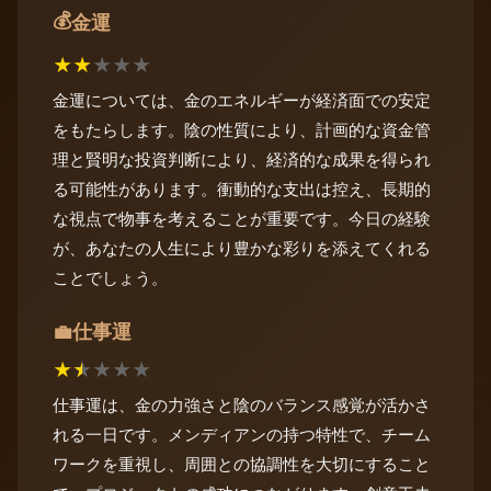
💰
金運
★
★
★
★
★
金運については、金のエネルギーが経済面での安定
をもたらします。陰の性質により、計画的な資金管
理と賢明な投資判断により、経済的な成果を得られ
る可能性があります。衝動的な支出は控え、長期的
な視点で物事を考えることが重要です。今日の経験
が、あなたの人生により豊かな彩りを添えてくれる
ことでしょう。
仕事運
💼
★
★
★
★
★
仕事運は、金の力強さと陰のバランス感覚が活かさ
れる一日です。メンディアンの持つ特性で、チーム
ワークを重視し、周囲との協調性を大切にすること