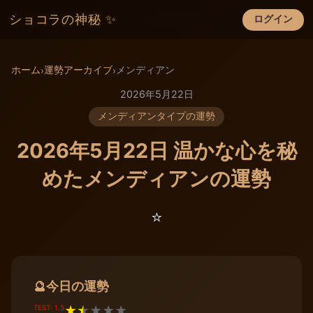
ショコラの神秘 ✨
ログイン
×
ホーム
運勢アーカイブ
メンディアン
›
›
2026年5月22日
メンディアンタイプの運勢
2026年5月22日 温かな心を秘
めたメンディアンの運勢
⭐️
今日の運勢
🔮
TEST: 1.5
★
★
★
★
★