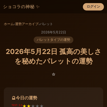
ショコラの神秘 ✨
ログイン
×
ホーム
運勢アーカイブ
パレット
›
›
2026年5月22日
パレットタイプの運勢
2026年5月22日 孤高の美しさ
を秘めたパレットの運勢
⭐️
今日の運勢
🔮
TEST: 2.0
★
★
★
★
★