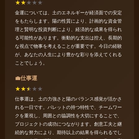
★
★
★
★
★
金運については、土のエネルギーが経済面での安定
をもたらします。陽の性質により、計画的な資金管
理と賢明な投資判断により、経済的な成果を得られ
る可能性があります。衝動的な支出は控え、長期的
な視点で物事を考えることが重要です。今日の経験
が、あなたの人生により豊かな彩りを添えてくれる
ことでしょう。
仕事運
💼
★
★
★
★
★
仕事運は、土の力強さと陽のバランス感覚が活かさ
れる一日です。パレットの持つ特性で、チームワー
クを重視し、周囲との協調性を大切にすることで、
プロジェクトの成功につながります。創意工夫と継
続的な努力により、期待以上の結果を得られるでし