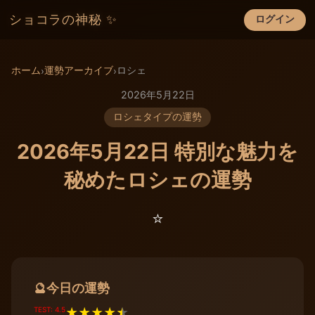
ショコラの神秘 ✨
ログイン
×
ホーム
運勢アーカイブ
ロシェ
›
›
2026年5月22日
ロシェタイプの運勢
2026年5月22日 特別な魅力を
秘めたロシェの運勢
⭐️
今日の運勢
🔮
TEST: 4.5
★
★
★
★
★