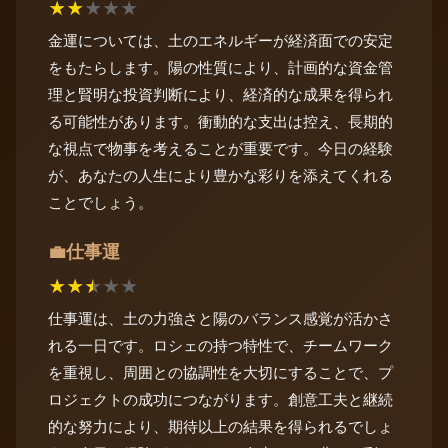
★
★
★
★
★
金運については、土のエネルギーが経済面での安定
をもたらします。陽の性質により、計画的な資金管
理と賢明な投資判断により、経済的な成果を得られ
る可能性があります。衝動的な支出は控え、長期的
な視点で物事を考えることが重要です。今日の経験
が、あなたの人生により豊かな彩りを添えてくれる
ことでしょう。
仕事運
💼
★
★
★
★
★
仕事運は、土の力強さと陽のバランス感覚が活かさ
れる一日です。ロシェの持つ特性で、チームワーク
を重視し、周囲との協調性を大切にすることで、プ
ロジェクトの成功につながります。創意工夫と継続
的な努力により、期待以上の結果を得られるでしょ