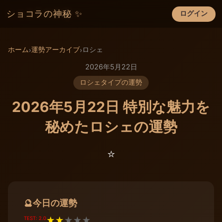
ショコラの神秘 ✨
ログイン
×
ホーム
運勢アーカイブ
ロシェ
›
›
2026年5月22日
ロシェタイプの運勢
2026年5月22日 特別な魅力を
秘めたロシェの運勢
⭐️
今日の運勢
🔮
TEST: 2.0
★
★
★
★
★