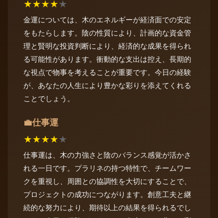
★
★
★
★
★
金運については、木のエネルギーが経済面での安定
をもたらします。陰の性質により、計画的な資金管
理と賢明な投資判断により、経済的な成果を得られ
る可能性があります。衝動的な支出は控え、長期的
な視点で物事を考えることが重要です。今日の経験
が、あなたの人生により豊かな彩りを添えてくれる
ことでしょう。
仕事運
💼
★
★
★
★
★
仕事運は、木の力強さと陰のバランス感覚が活かさ
れる一日です。プラリネの持つ特性で、チームワー
クを重視し、周囲との協調性を大切にすることで、
プロジェクトの成功につながります。創意工夫と継
続的な努力により、期待以上の結果を得られるでし