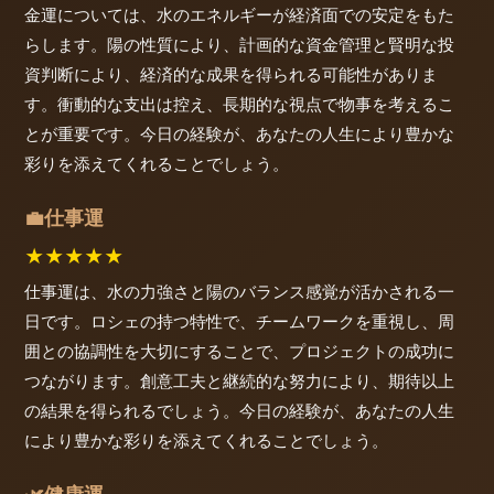
金運については、水のエネルギーが経済面での安定をもた
らします。陽の性質により、計画的な資金管理と賢明な投
資判断により、経済的な成果を得られる可能性がありま
す。衝動的な支出は控え、長期的な視点で物事を考えるこ
とが重要です。今日の経験が、あなたの人生により豊かな
彩りを添えてくれることでしょう。
仕事運
💼
★
★
★
★
★
仕事運は、水の力強さと陽のバランス感覚が活かされる一
日です。ロシェの持つ特性で、チームワークを重視し、周
囲との協調性を大切にすることで、プロジェクトの成功に
つながります。創意工夫と継続的な努力により、期待以上
の結果を得られるでしょう。今日の経験が、あなたの人生
により豊かな彩りを添えてくれることでしょう。