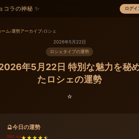
ョコラの神秘 ✨
ログイ
×
ホーム
運勢アーカイブ
ロシェ
›
›
2026年5月22日
ロシェタイプの運勢
2026年5月22日 特別な魅力を秘
たロシェの運勢
⭐️
今日の運勢
🔮
TEST: 4.5
★
★
★
★
★