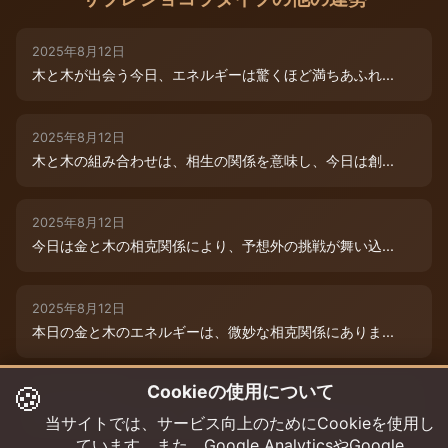
2025年8月12日
木と木が出会う今日、エネルギーは驚くほど満ちあふれ...
2025年8月12日
木と木の組み合わせは、相生の関係を意味し、今日は創...
2025年8月12日
今日は金と木の相克関係により、予想外の挑戦が舞い込...
2025年8月12日
本日の金と木のエネルギーは、微妙な相克関係にありま...
🍪
Cookieの使用について
2025年8月9日
木と木が寄り添う今日、あなたの創造性は最高潮に達し...
当サイトでは、サービス向上のためにCookieを使用し
ています。また、Google AnalyticsやGoogle