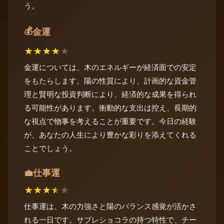
う。
💰
金運
★
★
★
★
★
金運については、木のエネルギーが経済面での安定
をもたらします。陽の性質により、計画的な資金管
理と賢明な投資判断により、経済的な成果を得られ
る可能性があります。衝動的な支出は控え、長期的
な視点で物事を考えることが重要です。今日の経験
が、あなたの人生により豊かな彩りを添えてくれる
ことでしょう。
仕事運
💼
★
★
★
★
★
仕事運は、木の力強さと陽のバランス感覚が活かさ
れる一日です。サブレショコラの持つ特性で、チー