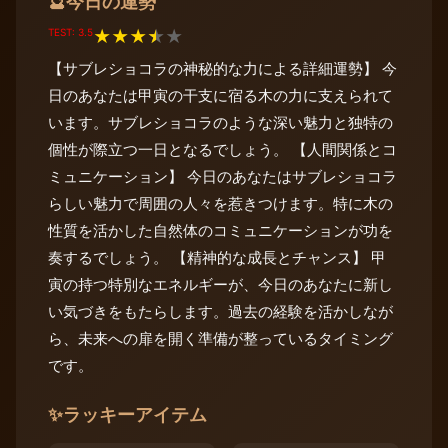
今日の運勢
🔮
TEST: 3.5
★
★
★
★
★
【サブレショコラの神秘的な力による詳細運勢】 今
日のあなたは甲寅の干支に宿る木の力に支えられて
います。サブレショコラのような深い魅力と独特の
個性が際立つ一日となるでしょう。 【人間関係とコ
ミュニケーション】 今日のあなたはサブレショコラ
らしい魅力で周囲の人々を惹きつけます。特に木の
性質を活かした自然体のコミュニケーションが功を
奏するでしょう。 【精神的な成長とチャンス】 甲
寅の持つ特別なエネルギーが、今日のあなたに新し
い気づきをもたらします。過去の経験を活かしなが
ら、未来への扉を開く準備が整っているタイミング
です。
✨
ラッキーアイテム