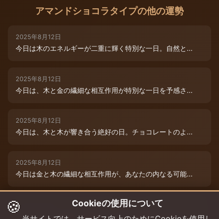
アマンドショコラタイプの他の運勢
2025年8月12日
今日は木のエネルギーが二重に輝く特別な一日。自然と...
2025年8月12日
今日は、木と金の繊細な相互作用が特別な一日を予感さ...
2025年8月12日
今日は、木と木が響き合う絶好の日。チョコレートのよ...
2025年8月12日
今日は金と木の繊細な相互作用が、あなたの内なる可能...
🍪
Cookieの使用について
2025年8月9日
今日は木と木が重なる特別な日。内なる創造性が高まり...
当サイトでは、サービス向上のためにCookieを使用し