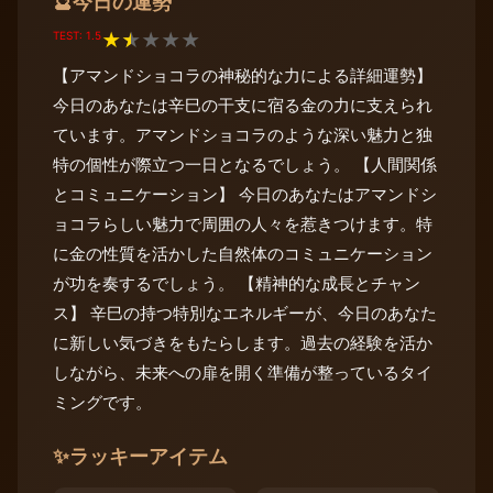
今日の運勢
🔮
TEST: 1.5
★
★
★
★
★
【アマンドショコラの神秘的な力による詳細運勢】
今日のあなたは辛巳の干支に宿る金の力に支えられ
ています。アマンドショコラのような深い魅力と独
特の個性が際立つ一日となるでしょう。 【人間関係
とコミュニケーション】 今日のあなたはアマンドシ
ョコラらしい魅力で周囲の人々を惹きつけます。特
に金の性質を活かした自然体のコミュニケーション
が功を奏するでしょう。 【精神的な成長とチャン
ス】 辛巳の持つ特別なエネルギーが、今日のあなた
に新しい気づきをもたらします。過去の経験を活か
しながら、未来への扉を開く準備が整っているタイ
ミングです。
✨
ラッキーアイテム