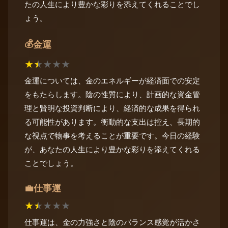
たの人生により豊かな彩りを添えてくれることでし
ょう。
💰
金運
★
★
★
★
★
金運については、金のエネルギーが経済面での安定
をもたらします。陰の性質により、計画的な資金管
理と賢明な投資判断により、経済的な成果を得られ
る可能性があります。衝動的な支出は控え、長期的
な視点で物事を考えることが重要です。今日の経験
が、あなたの人生により豊かな彩りを添えてくれる
ことでしょう。
仕事運
💼
★
★
★
★
★
仕事運は、金の力強さと陰のバランス感覚が活かさ